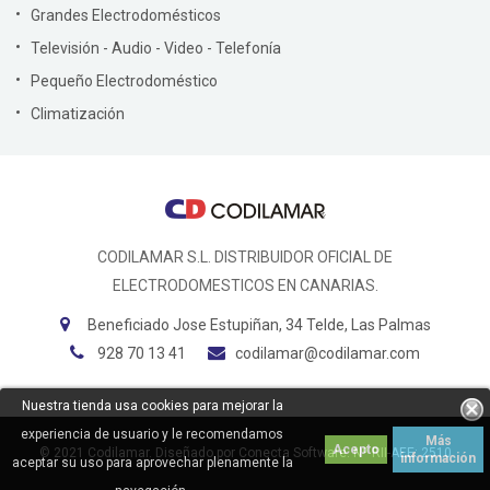
Grandes Electrodomésticos
Televisión - Audio - Video - Telefonía
Pequeño Electrodoméstico
Climatización
CODILAMAR S.L. DISTRIBUIDOR OFICIAL DE
ELECTRODOMESTICOS EN CANARIAS.
Beneficiado Jose Estupiñan, 34 Telde, Las Palmas
928 70 13 41
codilamar@codilamar.com
Nuestra tienda usa cookies para mejorar la
experiencia de usuario y le recomendamos
Más
Acepto
© 2021
Codilamar
. Diseñado por
Conecta Software
.
Nº RII-AEE: 2510
información
aceptar su uso para aprovechar plenamente la