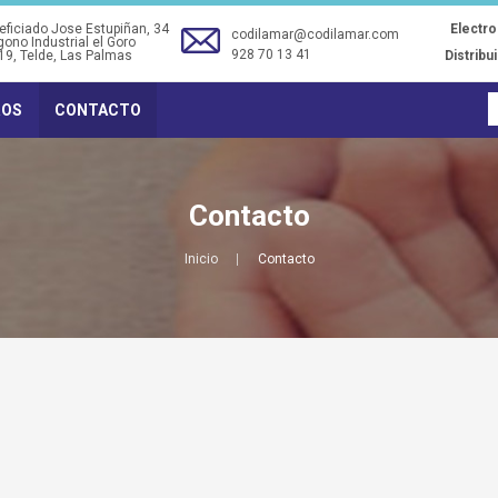
ficiado Jose Estupiñan, 34
Electr
codilamar@codilamar.com
gono Industrial el Goro
928 70 13 41
19
, Telde, Las Palmas
Distribu
ROS
CONTACTO
Contacto
Inicio
Contacto