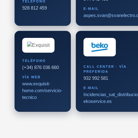
TELÉFONO
928 812 459
E-MAIL
aspes.svan@svanelectro.
TELÉFONO
CALL CENTER · VÍA
(+34) 876 036 660
PREFERIDA
VÍA WEB
932 992 581
www.exquisit-
E-MAIL
home.com/servicio-
Incidencias_sat_distribuc
tecnico
ekoservice.es