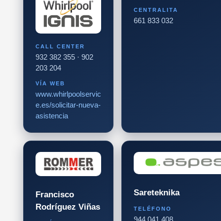
CENTRALITA
661 833 032
CALL CENTER
932 382 355 · 902
203 204
VÍA WEB
www.whirlpoolservic
e.es/solicitar-nueva-
asistencia
Sareteknika
Francisco
Rodríguez Viñas
TELÉFONO
944 041 408