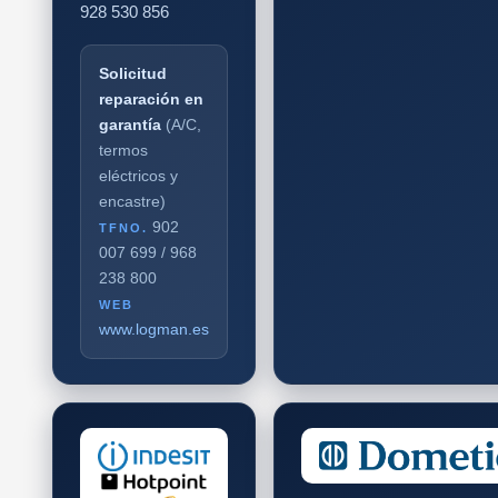
928 530 856
Solicitud
reparación en
garantía
(A/C,
termos
eléctricos y
encastre)
902
TFNO.
007 699 / 968
238 800
WEB
www.logman.es