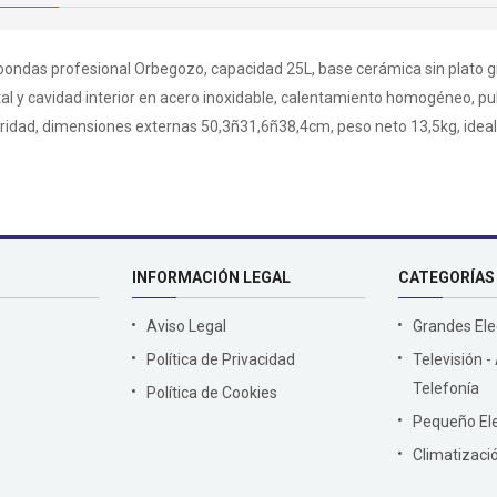
oondas profesional Orbegozo, capacidad 25L, base cerámica sin plato gi
al y cavidad interior en acero inoxidable, calentamiento homogéneo, puls
ridad, dimensiones externas 50,3ñ31,6ñ38,4cm, peso neto 13,5kg, ideal
INFORMACIÓN LEGAL
CATEGORÍAS
Aviso Legal
Grandes El
Política de Privacidad
Televisión -
Telefonía
Política de Cookies
Pequeño El
Climatizaci