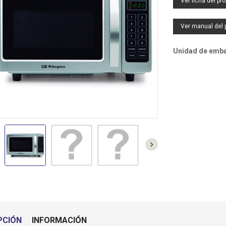
Ver ficha del pr
SF0244 - VENTILADOR PIE
TO3010 - TOSTADOR
NEGRO 5 ASPAS 40CM 55W
BLANCO 2 RANURAS
C.MANDO ORBEGOZO
CORTAS ORBEGOZO
Ver manual del 
MI2117 - MICROONDAS 20L
Unidad de embal
NEGRO ORBEGOZO
TECIN35 - TERMO
ELECTRICO 35L
(42,7DX47,5A) SUNFEEL
DO4230IN - PLACA VITRO
2F ANALOGICA SUNFEEL
PCIÓN
INFORMACIÓN