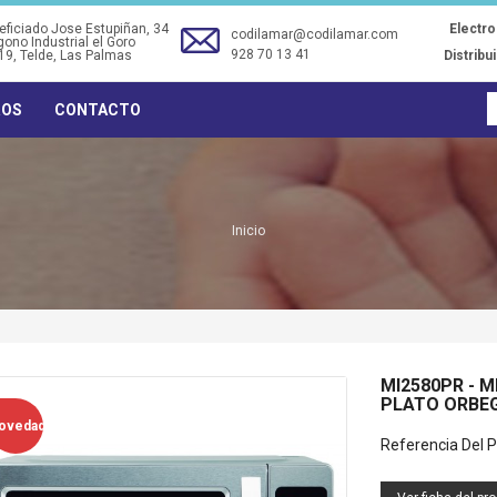
ficiado Jose Estupiñan, 34
Electr
codilamar@codilamar.com
gono Industrial el Goro
928 70 13 41
19
, Telde, Las Palmas
Distribu
ROS
CONTACTO
Inicio
MI2580PR - 
PLATO ORBE
TRM34 - TERMO ELECTRICO
TF0134 - VENTILADOR
ovedad
30L (34DX58A) ORBEGOZO
SOBREMESA 30CM NEGRO
Referencia Del P
40W ORBEGOZO