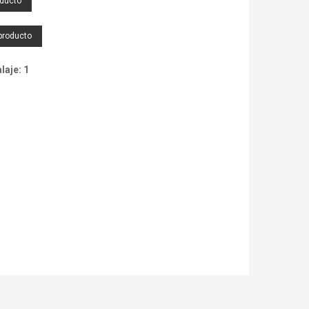
oducto
producto
aje: 1