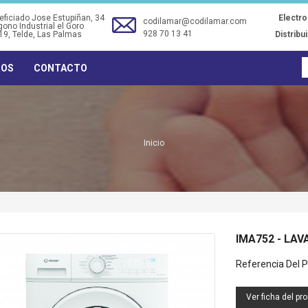
ficiado Jose Estupiñan, 34
Electr
codilamar@codilamar.com
gono Industrial el Goro
928 70 13 41
19
, Telde, Las Palmas
Distribu
ROS
CONTACTO
Inicio
IMA752 - LA
TRM34 - TERMO ELECTRICO
TF0134 - VENTILADOR
Referencia Del P
30L (34DX58A) ORBEGOZO
SOBREMESA 30CM NEGRO
40W ORBEGOZO
Ver ficha del pr