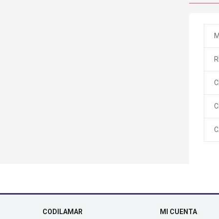
M
R
C
C
C
CODILAMAR
MI CUENTA