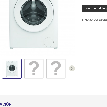
SF0244 - VENTILADOR PIE
TO3010 - TOSTADOR
NEGRO 5 ASPAS 40CM 55W
BLANCO 2 RANURAS
Ver manual del 
C.MANDO ORBEGOZO
CORTAS ORBEGOZO
Unidad de embal
MI2117 - MICROONDAS 20L
NEGRO ORBEGOZO
TECIN35 - TERMO
ELECTRICO 35L
(42,7DX47,5A) SUNFEEL
DO4230IN - PLACA VITRO
2F ANALOGICA SUNFEEL
ACIÓN