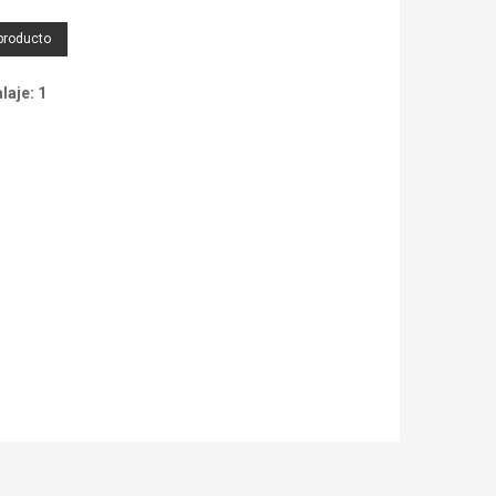
producto
aje: 1