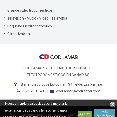
Grandes Electrodomésticos
Televisión - Audio - Video - Telefonía
Pequeño Electrodoméstico
Climatización
CODILAMAR S.L. DISTRIBUIDOR OFICIAL DE
ELECTRODOMESTICOS EN CANARIAS.
Beneficiado Jose Estupiñan, 34 Telde, Las Palmas
928 70 13 41
codilamar@codilamar.com
Nuestra tienda usa cookies para mejorar la
experiencia de usuario y le recomendamos
Más
Acepto
© 2021
Codilamar
. Diseñado por
Conecta Software
.
Nº RII-AEE: 2510
información