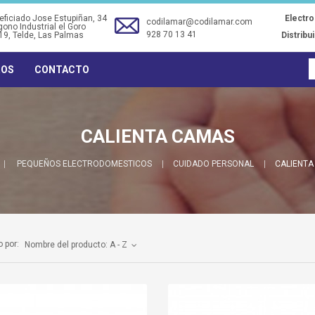
ficiado Jose Estupiñan, 34
Electr
codilamar@codilamar.com
gono Industrial el Goro
928 70 13 41
19
, Telde, Las Palmas
Distribu
ROS
CONTACTO
CALIENTA CAMAS
PEQUEÑOS ELECTRODOMESTICOS
CUIDADO PERSONAL
CALIENTA
 por:
Nombre del producto: A - Z