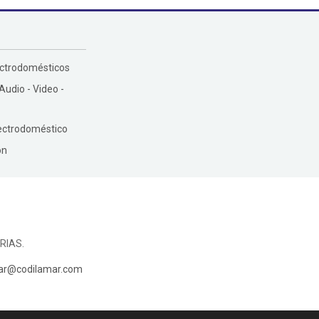
ectrodomésticos
 Audio - Video -
ectrodoméstico
ón
RIAS.
ar@codilamar.com