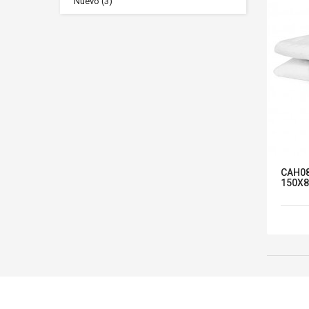
Nuevo
(3)
CAH08
150X