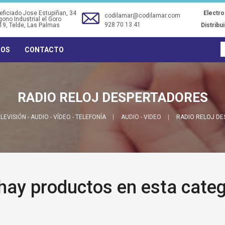
ficiado Jose Estupiñan, 34
Electr
codilamar@codilamar.com
gono Industrial el Goro
928 70 13 41
19
, Telde, Las Palmas
Distribu
ROS
CONTACTO
RADIO RELOJ DESPERTADORES
LEVISIÓN - AUDIO - VÍDEO - TELEFONÍA
AUDIO - VIDEO
RADIO RELOJ D
hay productos en esta categ