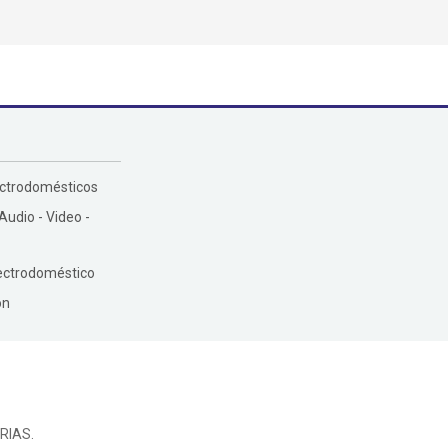
ectrodomésticos
 Audio - Video -
ectrodoméstico
ón
RIAS.