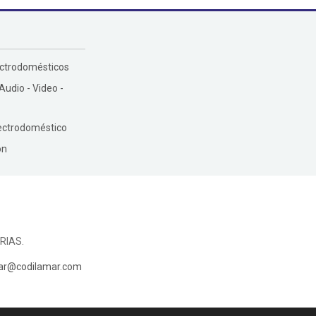
ectrodomésticos
 Audio - Video -
ectrodoméstico
ón
RIAS.
ar@codilamar.com