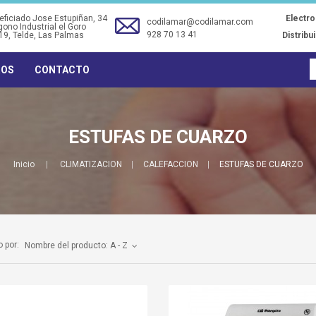
ficiado Jose Estupiñan, 34
Electr
codilamar@codilamar.com
gono Industrial el Goro
928 70 13 41
19
, Telde, Las Palmas
Distribu
ROS
CONTACTO
ESTUFAS DE CUARZO
Inicio
CLIMATIZACION
CALEFACCION
ESTUFAS DE CUARZO
 por:
Nombre del producto: A - Z