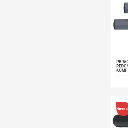
PBR50
REDON
KOMF
Noved