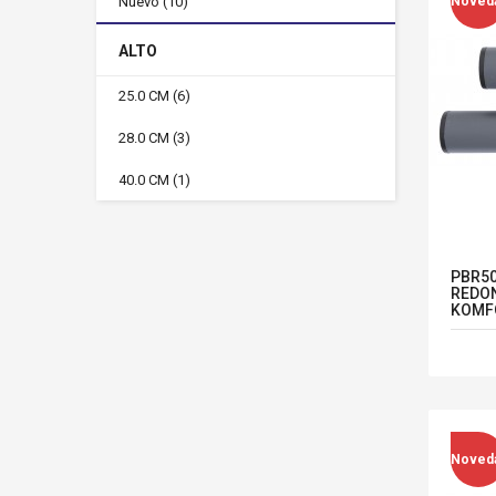
Nuevo
(10)
Noved
ALTO
25.0 CM
(6)
28.0 CM
(3)
40.0 CM
(1)
PBR50
REDON
KOMF
Noved