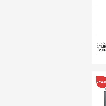
PBR50
C/RUE
CM D
Noved