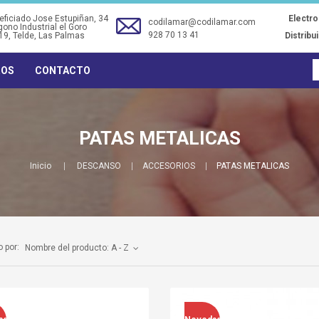
ficiado Jose Estupiñan, 34
Electr
codilamar@codilamar.com
gono Industrial el Goro
928 70 13 41
19
, Telde, Las Palmas
Distribu
ROS
CONTACTO
PATAS METALICAS
Inicio
DESCANSO
ACCESORIOS
PATAS METALICAS
 por:
Nombre del producto: A - Z