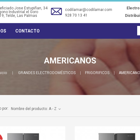
ficiado Jose Estupiñan, 34
Electr
codilamar@codilamar.com
gono Industrial el Goro
928 70 13 41
19
, Telde, Las Palmas
Distribu
ROS
CONTACTO
AMERICANOS
nicio
GRANDES ELECTRODOMÉSTICOS
FRIGORIFICOS
AMERICAN
 por:
Nombre del producto: A - Z