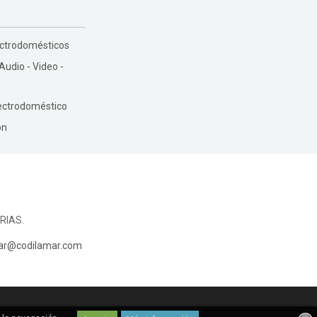
ectrodomésticos
 Audio - Video -
ectrodoméstico
ón
RIAS.
ar@codilamar.com