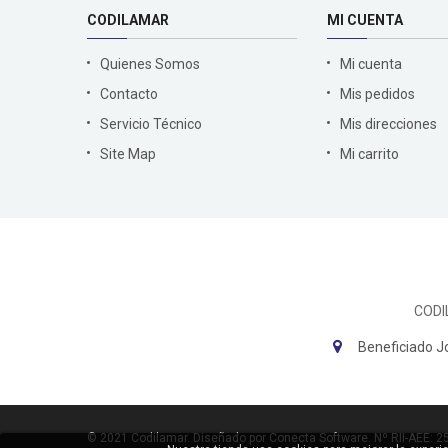
CODILAMAR
MI CUENTA
Quienes Somos
Mi cuenta
Contacto
Mis pedidos
Servicio Técnico
Mis direcciones
Site Map
Mi carrito
CODI
Beneficiado J
© 2021
Codilamar
. Diseñado por
Conecta Software
.
Nº RII-AEE: 2