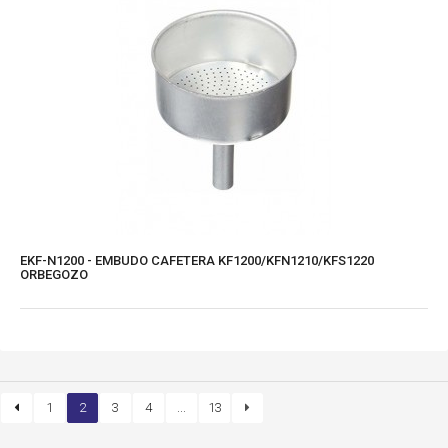
EKF-N1200 - EMBUDO CAFETERA KF1200/KFN1210/KFS1220
ORBEGOZO
1
2
3
4
...
13