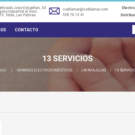
ficiado Jose Estupiñan, 34
Electr
codilamar@codilamar.com
gono Industrial el Goro
928 70 13 41
19
, Telde, Las Palmas
Distribu
ROS
CONTACTO
13 SERVICIOS
icio
GRANDES ELECTRODOMÉSTICOS
LAVAVAJILLAS
13 SERVICI