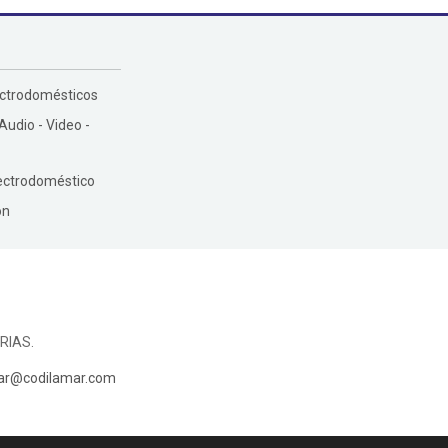
ectrodomésticos
 Audio - Video -
ectrodoméstico
ón
RIAS.
ar@codilamar.com