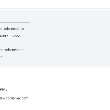
ectrodomésticos
 Audio - Video -
ectrodoméstico
ón
RIAS.
ar@codilamar.com