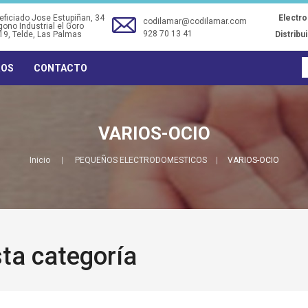
ficiado Jose Estupiñan, 34
Electr
codilamar@codilamar.com
gono Industrial el Goro
928 70 13 41
19
, Telde, Las Palmas
Distribu
ROS
CONTACTO
VARIOS-OCIO
Inicio
PEQUEÑOS ELECTRODOMESTICOS
VARIOS-OCIO
ta categoría