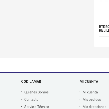
NA
SMUL090190 - SOMIER
BTRE0
T
MULTILAMINAS 90X190 DI-
REJIL
KOMFORT
CODILAMAR
MI CUENTA
Quienes Somos
Mi cuenta
Contacto
Mis pedidos
Servicio Técnico
Mis direcciones