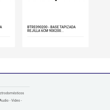
DA
BTRE090200 - BASE TAPIZADA
BTRE
REJILLA 6CM 90X200...
REJIL
ectrodomésticos
 Audio - Video -