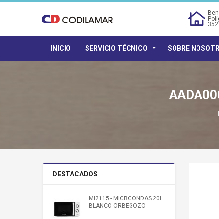
Bene
Polí
352
INICIO
SERVICIO TÉCNICO
SOBRE NOSOT
AADA00
DESTACADOS
MI2115 - MICROONDAS 20L
BLANCO ORBEGOZO