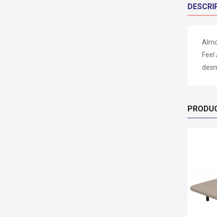
DESCRI
Almo
Feel
desm
PRODU