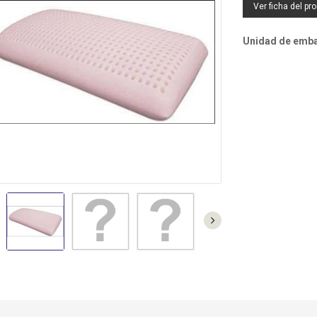
Ver ficha del pr
SF0244 - VENTILADOR PIE
TO3010 - TOSTADOR
NEGRO 5 ASPAS 40CM 55W
BLANCO 2 RANURAS
Unidad de embal
C.MANDO ORBEGOZO
CORTAS ORBEGOZO
MI2117 - MICROONDAS 20L
NEGRO ORBEGOZO
TECIN35 - TERMO
ELECTRICO 35L
(42,7DX47,5A) SUNFEEL
DO4230IN - PLACA VITRO
2F ANALOGICA SUNFEEL