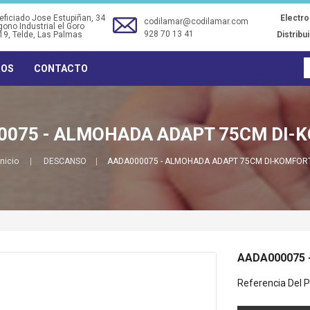
ficiado Jose Estupiñan, 34
Electr
codilamar@codilamar.com
gono Industrial el Goro
928 70 13 41
19
, Telde, Las Palmas
Distribu
ROS
CONTACTO
0075 - ALMOHADA ADAPT 75CM DI-
Inicio
DESCANSO
AADA000075 - ALMOHADA ADAPT 75CM DI-KOMFOR
AADA000075 
TRM34 - TERMO ELECTRICO
TF0134 - VENTILADOR
Referencia Del P
30L (34DX58A) ORBEGOZO
SOBREMESA 30CM NEGRO
40W ORBEGOZO