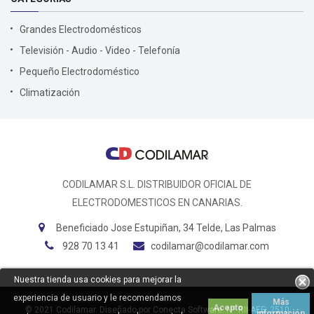
Grandes Electrodomésticos
Televisión - Audio - Video - Telefonía
Pequeño Electrodoméstico
Climatización
CODILAMAR S.L. DISTRIBUIDOR OFICIAL DE
ELECTRODOMESTICOS EN CANARIAS.
Beneficiado Jose Estupiñan, 34 Telde, Las Palmas
928 70 13 41
codilamar@codilamar.com
Nuestra tienda usa cookies para mejorar la
experiencia de usuario y le recomendamos
Más
Acepto
© 2021
Codilamar
. Diseñado por
Conecta Software
.
Nº RII-AEE: 2510
información