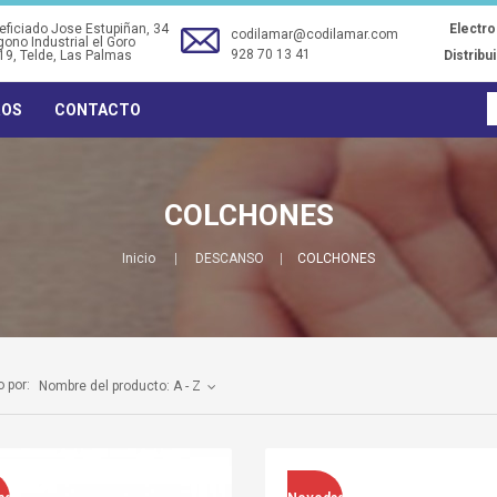
ficiado Jose Estupiñan, 34
Electr
codilamar@codilamar.com
gono Industrial el Goro
928 70 13 41
19
, Telde, Las Palmas
Distribu
ROS
CONTACTO
COLCHONES
Inicio
DESCANSO
COLCHONES
 por:
Nombre del producto: A - Z