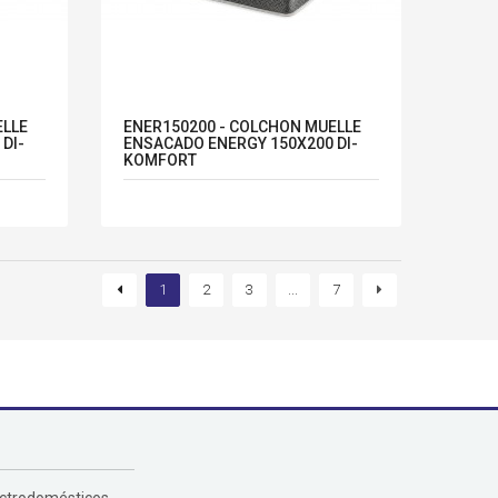
ELLE
ENER150200 - COLCHON MUELLE
DI-
ENSACADO ENERGY 150X200 DI-
KOMFORT
1
2
3
...
7
ectrodomésticos