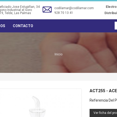
ficiado Jose Estupiñan, 34
Electr
codilamar@codilamar.com
gono Industrial el Goro
928 70 13 41
19
, Telde, Las Palmas
Distribu
ROS
CONTACTO
Inicio
ACT255 - AC
TRM34 - TERMO ELECTRICO
TF0134 - VENTILADOR
Referencia Del P
30L (34DX58A) ORBEGOZO
SOBREMESA 30CM NEGRO
40W ORBEGOZO
Ver ficha del pr