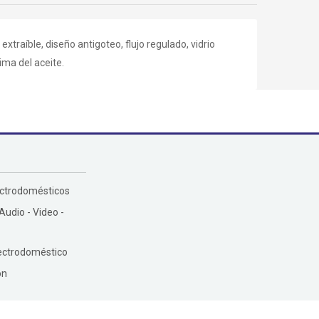
xtraíble, diseño antigoteo, flujo regulado, vidrio
ima del aceite.
ectrodomésticos
 Audio - Video -
ectrodoméstico
ón