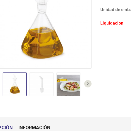
SF0244 - VENTILADOR PIE
TO3010 - TOSTADOR
NEGRO 5 ASPAS 40CM 55W
BLANCO 2 RANURAS
Unidad de embal
C.MANDO ORBEGOZO
CORTAS ORBEGOZO
Liquidacion
MI2117 - MICROONDAS 20L
NEGRO ORBEGOZO
TECIN35 - TERMO
ELECTRICO 35L
(42,7DX47,5A) SUNFEEL
DO4230IN - PLACA VITRO
2F ANALOGICA SUNFEEL
PCIÓN
INFORMACIÓN