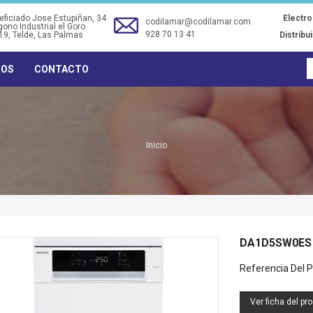
ficiado Jose Estupiñan, 34
Electr
codilamar@codilamar.com
gono Industrial el Goro
928 70 13 41
19
, Telde, Las Palmas
Distribu
ROS
CONTACTO
Inicio
DA1D5SW0ES 
TRM34 - TERMO ELECTRICO
TF0134 - VENTILADOR
Referencia Del P
30L (34DX58A) ORBEGOZO
SOBREMESA 30CM NEGRO
40W ORBEGOZO
Ver ficha del pr