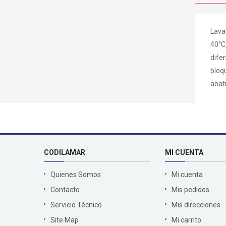
Lava
40°C,
dife
bloqu
abat
CODILAMAR
MI CUENTA
Quienes Somos
Mi cuenta
Contacto
Mis pedidos
Servicio Técnico
Mis direcciones
Site Map
Mi carrito