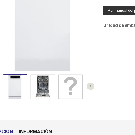
SF0244 - VENTILADOR PIE
TO3010 - TOSTADOR
NEGRO 5 ASPAS 40CM 55W
BLANCO 2 RANURAS
Ver manual del 
C.MANDO ORBEGOZO
CORTAS ORBEGOZO
Unidad de embal
MI2117 - MICROONDAS 20L
NEGRO ORBEGOZO
TECIN35 - TERMO
ELECTRICO 35L
(42,7DX47,5A) SUNFEEL
DO4230IN - PLACA VITRO
2F ANALOGICA SUNFEEL
PCIÓN
INFORMACIÓN