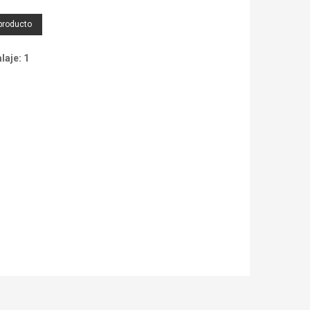
producto
aje: 1