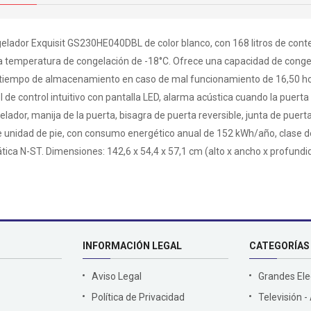
elador Exquisit GS230HE040DBL de color blanco, con 168 litros de conten
a temperatura de congelación de -18°C. Ofrece una capacidad de congel
 tiempo de almacenamiento en caso de mal funcionamiento de 16,50 hora
 de control intuitivo con pantalla LED, alarma acústica cuando la puerta
elador, manija de la puerta, bisagra de puerta reversible, junta de puert
e unidad de pie, con consumo energético anual de 152 kWh/año, clase de 
ática N-ST. Dimensiones: 142,6 x 54,4 x 57,1 cm (alto x ancho x profundi
INFORMACIÓN LEGAL
CATEGORÍAS
Aviso Legal
Grandes El
Política de Privacidad
Televisión -