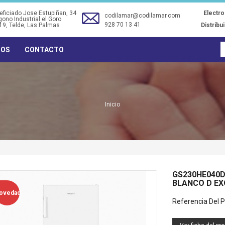
ficiado Jose Estupiñan, 34
Electr
codilamar@codilamar.com
gono Industrial el Goro
928 70 13 41
19
, Telde, Las Palmas
Distribu
ROS
CONTACTO
Inicio
GS230HE040D
BLANCO D EX
TRM34 - TERMO ELECTRICO
TF0134 - VENTILADOR
ovedad
30L (34DX58A) ORBEGOZO
SOBREMESA 30CM NEGRO
Referencia Del P
40W ORBEGOZO