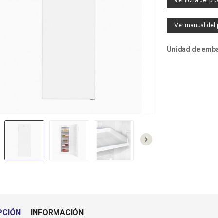
Ver ficha del pr
SF0244 - VENTILADOR PIE
TO3010 - TOSTADOR
NEGRO 5 ASPAS 40CM 55W
BLANCO 2 RANURAS
C.MANDO ORBEGOZO
CORTAS ORBEGOZO
Ver manual del 
MI2117 - MICROONDAS 20L
Unidad de embal
NEGRO ORBEGOZO
TECIN35 - TERMO
ELECTRICO 35L
(42,7DX47,5A) SUNFEEL
DO4230IN - PLACA VITRO
2F ANALOGICA SUNFEEL
PCIÓN
INFORMACIÓN