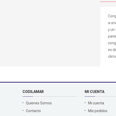
Cong
a un
y un
panel
cong
es d
clim
CODILAMAR
MI CUENTA
Quienes Somos
Mi cuenta
Contacto
Mis pedidos