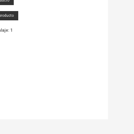
oducto
producto
aje: 1