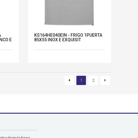
A
KS164HE040EIN - FRIGO 1PUERTA
NCO E
85X55 INOX E EXQUISIT
1
2
ectrodomésticos