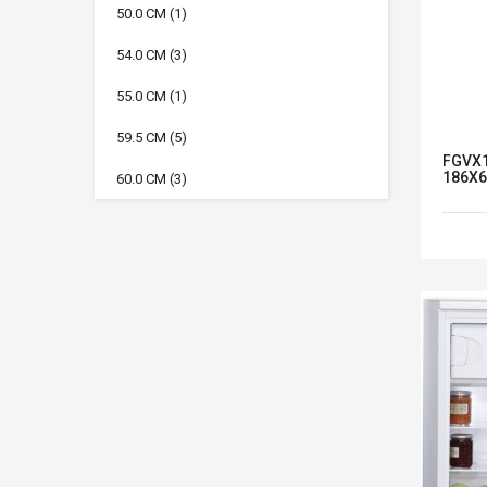
50.0 CM
(1)
54.0 CM
(3)
55.0 CM
(1)
59.5 CM
(5)
FGVX1
186X6
60.0 CM
(3)