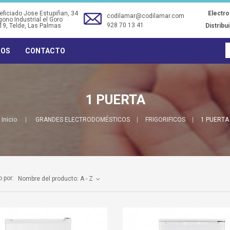
ficiado Jose Estupiñan, 34
Electr
codilamar@codilamar.com
gono Industrial el Goro
928 70 13 41
19
, Telde, Las Palmas
Distribu
ROS
CONTACTO
1 PUERTA
Inicio
GRANDES ELECTRODOMÉSTICOS
FRIGORIFICOS
1 PUERTA
 por:
Nombre del producto: A - Z