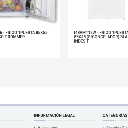
6 - FRIGO 1PUERTA 85X55
I48VM112W - FRIGO 1PUERT
CO E ROMMER
85X48 (S/CONGELADOR) BLA
INDESIT
INFORMACIÓN LEGAL
CATEGORÍAS
Aviso Legal
Grandes El